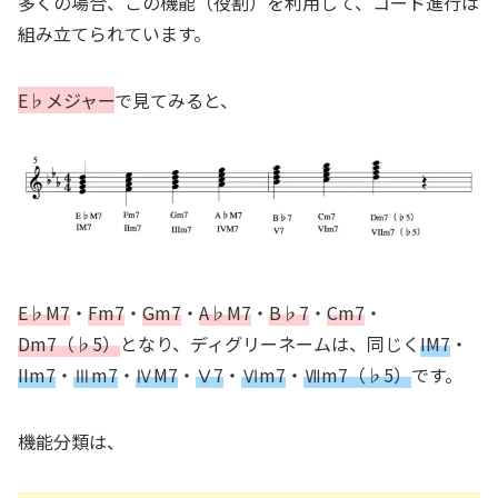
多くの場合、この機能（役割）を利用して、コード進行は
組み立てられています。
E♭メジャー
で見てみると、
E♭M7
・
Fm7
・
Gm7
・
A♭M7
・
B♭7
・
Cm7
・
Dm7（♭5）
となり、ディグリーネームは、同じく
IM7
・
IIm7
・
Ⅲm7
・
ⅣM7
・
Ⅴ7
・
Ⅵm7
・
Ⅶm7（♭5）
です。
機能分類は、