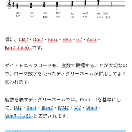
順に、
CM7
・
Dm7
・
Em7
・
FM7
・
G7
・
Am7
・
Bm7（♭5）
です。
ダイアトニックコードも、度数で把握することが大切なの
で、ローマ数字を使ったディグリーネームが併用してよく
使われます。
度数を表すディグリーネームでは、Root = Iを基準にし
て、
IM7
・
IIm7
・
Ⅲm7
・
ⅣM7
・
Ⅴ7
・
Ⅵm7
・
Ⅶm7（♭5）
と表記されます。