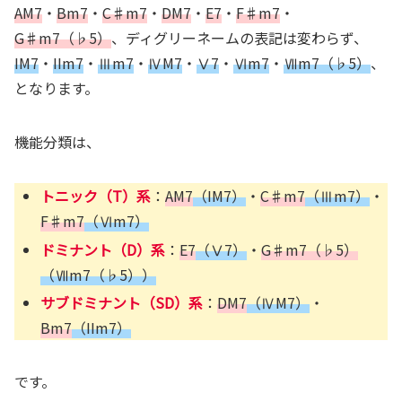
AM7
・
Bm7
・
C♯m7
・
DM7
・
E7
・
F♯m7
・
G♯m7（♭5）
、ディグリーネームの表記は変わらず、
IM7
・
IIm7
・
Ⅲm7
・
ⅣM7
・
Ⅴ7
・
Ⅵm7
・
Ⅶm7（♭5）
、
となります。
機能分類は、
トニック（T）系
：
AM7
（IM7）
・
C♯m7
（Ⅲm7）
・
F♯m7
（Ⅵm7）
ドミナント（D）系
：
E7
（Ⅴ7）
・
G♯m7（♭5）
（Ⅶm7（♭5））
サブドミナント（SD）系
：
DM7
（ⅣM7）
・
Bm7
（IIm7）
です。