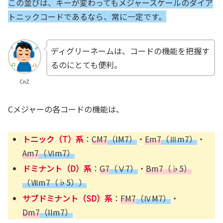
この並びは、キーが変わってもメジャースケールのダイア
トニックコードであるなら、常に一定です。
ディグリーネームは、コードの機能を把握す
るのにとても便利。
CnZ
Cメジャーの各コードの機能は、
トニック（T）系
：
CM7
（IM7）
・
Em7
（Ⅲm7）
・
Am7
（Ⅵm7）
ドミナント（D）系
：
G7
（Ⅴ7）
・
Bm7（♭5）
（Ⅶm7（♭5））
サブドミナント（SD）系
：
FM7
（ⅣM7）
・
Dm7
（IIm7）