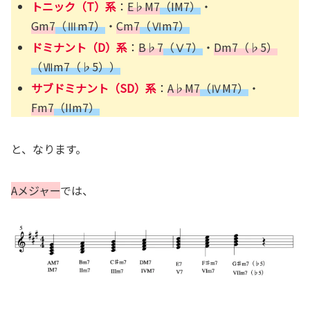
トニック（T）系
：
E♭M7
（IM7）
・
Gm7
（Ⅲm7）
・
Cm7
（Ⅵm7）
ドミナント（D）系
：
B♭7
（Ⅴ7）
・
Dm7（♭5）
（Ⅶm7（♭5））
サブドミナント（SD）系
：
A♭M7
（ⅣM7）
・
Fm7
（IIm7）
と、なります。
Aメジャー
では、