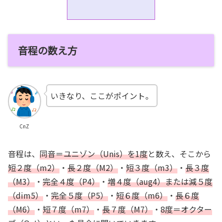
音程の数え方
いきなり、ここがポイント。
CnZ
音程は、
同音＝ユニゾン（Unis）を1度
と数え、そこから
短２度（m2）
・
長２度（M2）
・
短３度（m3）
・
長３度
（M3）
・
完全４度（P4）
・
増４度（aug4）または減５度
（dim5）
・
完全５度（P5）
・
短６度（m6）
・
長６度
（M6）
・
短７度（m7）
・
長７度（M7）
・
8度＝オクター