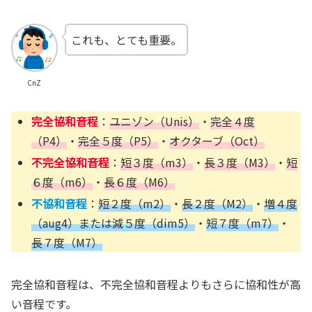
これも、とても重要。
CnZ
完全協和音程
：
ユニゾン（Unis）
・
完全４度
（P4）
・
完全５度（P5）
・
オクターブ（Oct）
不完全協和音程
：
短３度（m3）
・
長３度（M3）
・
短
６度（m6）
・
長６度（M6）
不協和音程
：
短２度（m2）
・
長２度（M2）
・
増４度
（aug4）または減５度（dim5）
・
短７度（m7）
・
長７度（M7）
完全協和音程は、不完全協和音程よりもさらに協和性が高
い音程です。